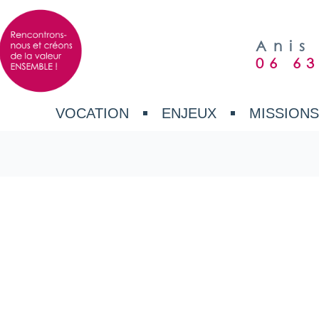
Anis
06 63
VOCATION
ENJEUX
MISSION