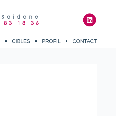
L
 Saidane
i
 83 18 36
n
k
S
CIBLES
PROFIL
CONTACT
e
d
i
n