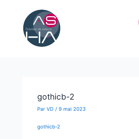
Aller
au
contenu
gothicb-2
Par
VD
/
9 mai 2023
gothicb-2