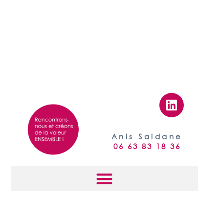
L
i
n
k
Anis Saidane
e
06 63 83 18 36
d
i
n