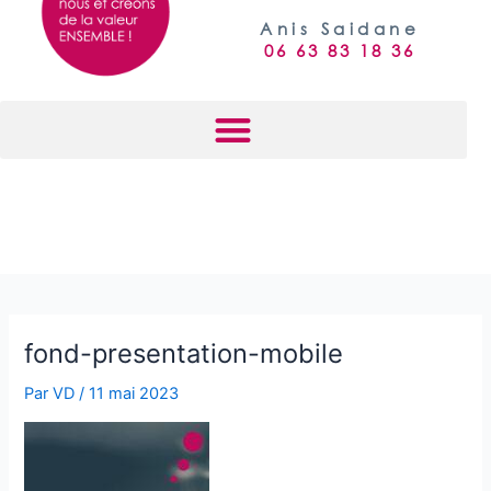
k
Anis Saidane
e
06 63 83 18 36
d
i
n
fond-presentation-mobile
Par
VD
/
11 mai 2023